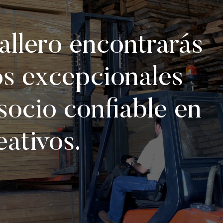
llero encontrarás
os excepcionales
socio confiable en
eativos.