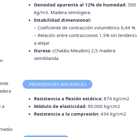
Densidad aparente al 12% de humedad:
500
kg/m3. Madera semiligera.
Estabilidad dimensional:
– Coeficiente de contracción volumétrico 0,44 %
– Relación entre contracciones 1,5% sin tendenci
a atejar
Dureza:
(Chaláis-Meudon) 2,5 madera
semiblanda
ón
ente
PROPIEDADES MECÁNICAS
adera
Resistencia a flexión estática:
874 kg/cm2
 a
Módulo de elasticidad:
90.000 kg/cm2
Resistencia a la compresión:
434 kg/cm2
 medio