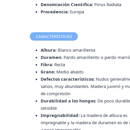
Denomiación Cientifica:
Pinus Radiata
Procedencia:
Europa
CARACTERÍSTICAS
Albura:
Blanco amarillenta
Duramen:
Pardo amarillento o pardo marr
Fibra:
Recta
Grano:
Medio abasto
Defectos característicos:
Nudos generalm
sanos, muy abundantes. Madera juvenil y m
de compresión
Durabilidad a los hongos:
De poco durable
sensible
Impregnabilidad:
La madera de albura es
impregnable y la madera de duramen es de
a poco impregnable.