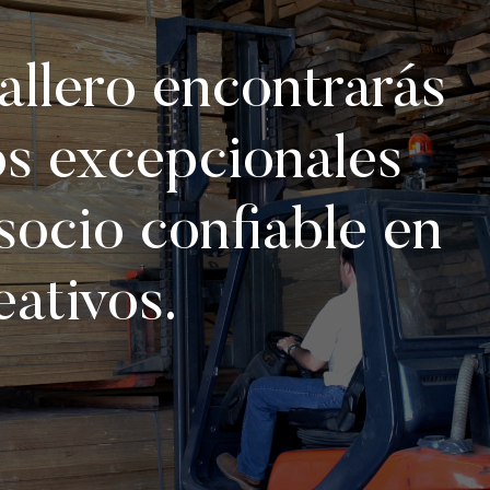
llero encontrarás
os excepcionales
socio confiable en
eativos.