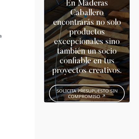
En Maderas
Caballero
encontrarás no solo
productos
a
excepcionales sino
también un socio
confiable en tus
proyectos creativos.
SOLICITA PRESUPUESTO SIN
COMPROMISO ↗